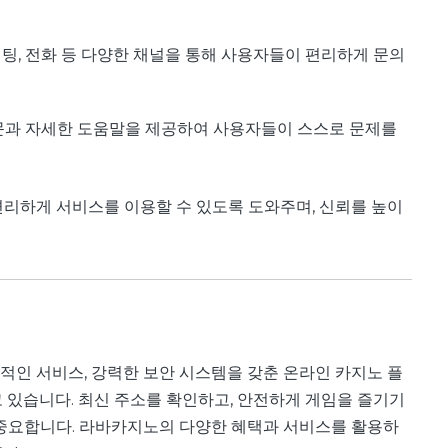
 채팅, 전화 등 다양한 채널을 통해 사용자들이 편리하게 문의
질문과 자세한 도움말을 제공하여 사용자들이 스스로 문제를
리하게 서비스를 이용할 수 있도록 도와주며, 신뢰를 높이
인 서비스, 강력한 보안 시스템을 갖춘 온라인 카지노 플
 있습니다. 최신 주소를 확인하고, 안전하게 게임을 즐기기
 중요합니다. 라바카지노의 다양한 혜택과 서비스를 활용하