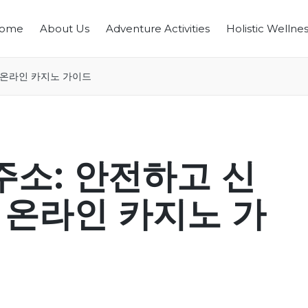
ome
About Us
Adventure Activities
Holistic Wellne
 온라인 카지노 가이드
주소: 안전하고 신
 온라인 카지노 가