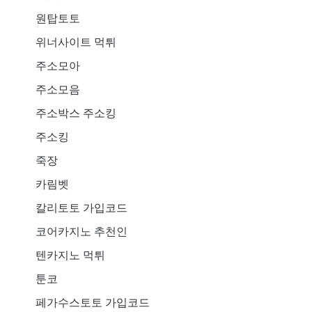
원탑토토
위너사이트 먹튀
주소모아
주소모음
주소박스 주소킹
주소킹
죽장
카림벳
칼리토토 가입코드
코어카지노 추천인
텐카지노 먹튀
툰코
페가수스토토 가입코드