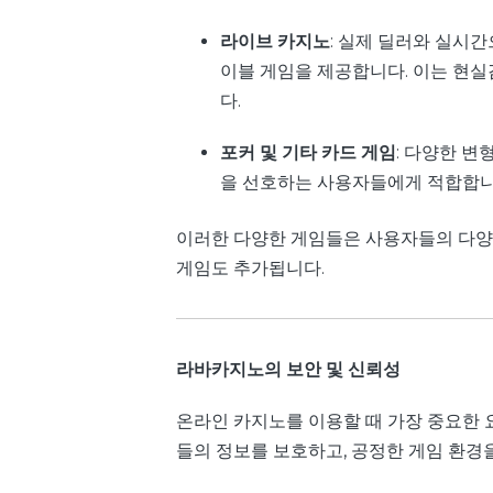
라이브 카지노
: 실제 딜러와 실시간
이블 게임을 제공합니다. 이는 현
다.
포커 및 기타 카드 게임
: 다양한 변
을 선호하는 사용자들에게 적합합니
이러한 다양한 게임들은 사용자들의 다양
게임도 추가됩니다.
라바카지노의 보안 및 신뢰성
온라인 카지노를 이용할 때 가장 중요한 
들의 정보를 보호하고, 공정한 게임 환경