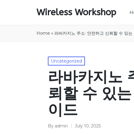
Wireless Workshop
H
Home
»
라바카지노 주소: 안전하고 신뢰할 수 있는
Posted
Uncategorized
in
라바카지노 
뢰할 수 있는
이드
By
admin
July 10, 2025
Posted