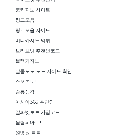
룸카지노 사이트
링크모음
링크모음 사이트
미니카지노 먹튀
브라보벳 추천인코드
블랙카지노
샬롬토토 토토 사이트 확인
스포츠토토
슬롯생각
아시아365 추천인
알파벳토토 가입코드
올림피아토토
원벳원 ㅌㅌ