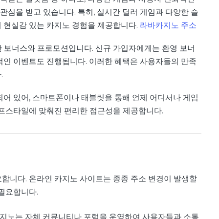
심을 받고 있습니다. 특히, 실시간 딜러 게임과 다양한 슬
 현실감 있는 카지노 경험을 제공합니다.
라바카지노 주소
한 보너스와 프로모션입니다. 신규 가입자에게는 환영 보너
적인 이벤트도 진행됩니다. 이러한 혜택은 사용자들의 만족
.
되어 있어, 스마트폰이나 태블릿을 통해 언제 어디서나 게임
이프스타일에 맞춰진 편리한 접근성을 제공합니다.
합니다. 온라인 카지노 사이트는 종종 주소 변경이 발생할
 필요합니다.
카지노는 자체 커뮤니티나 포럼을 운영하여 사용자들과 소통