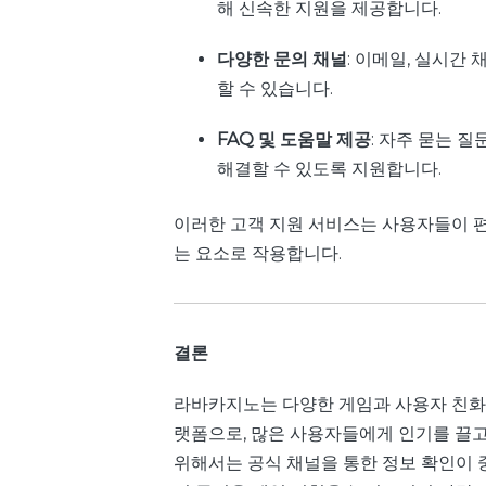
해 신속한 지원을 제공합니다.
다양한 문의 채널
: 이메일, 실시간
할 수 있습니다.
FAQ 및 도움말 제공
: 자주 묻는 
해결할 수 있도록 지원합니다.
이러한 고객 지원 서비스는 사용자들이 편
는 요소로 작용합니다.
결론
라바카지노는 다양한 게임과 사용자 친화적
랫폼으로, 많은 사용자들에게 인기를 끌고
위해서는 공식 채널을 통한 정보 확인이