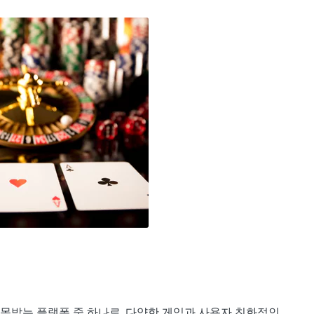
목받는 플랫폼 중 하나로, 다양한 게임과 사용자 친화적인