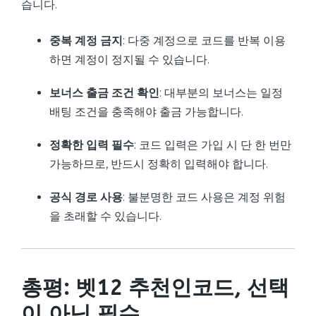
습니다.
중복 계정 금지
: 다중 계정으로 코드를 반복 이용
하면 계정이 정지될 수 있습니다.
보너스 출금 조건 확인
: 대부분의 보너스는 일정
배팅 조건을 충족해야 출금 가능합니다.
정확한 입력 필수
: 코드 입력은 가입 시 단 한 번만
가능하므로, 반드시 정확히 입력해야 합니다.
공식 경로 사용
: 불분명한 코드 사용은 계정 위험
을 초래할 수 있습니다.
총평: 벳12 추천인코드, 선택
이 아닌 필수