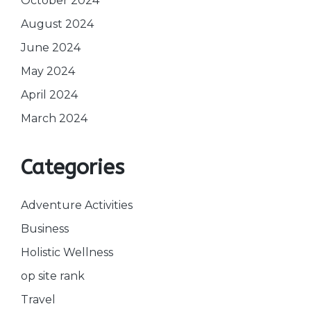
October 2024
August 2024
June 2024
May 2024
April 2024
March 2024
Categories
Adventure Activities
Business
Holistic Wellness
op site rank
Travel