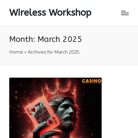
Wireless Workshop
Month:
March 2025
Home
»
Archives for March 2025