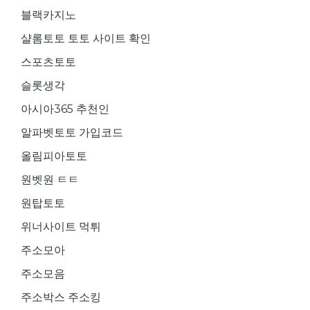
블랙카지노
샬롬토토 토토 사이트 확인
스포츠토토
슬롯생각
아시아365 추천인
알파벳토토 가입코드
올림피아토토
원벳원 ㅌㅌ
원탑토토
위너사이트 먹튀
주소모아
주소모음
주소박스 주소킹