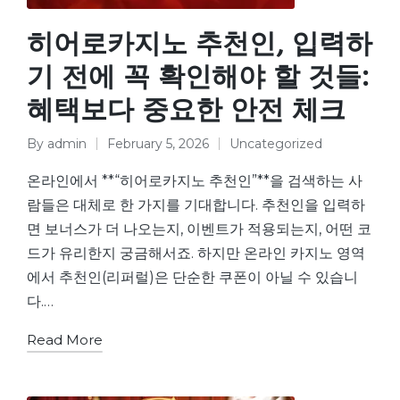
히어로카지노 추천인, 입력하
기 전에 꼭 확인해야 할 것들:
혜택보다 중요한 안전 체크
By
admin
February 5, 2026
Uncategorized
Posted
Posted
by
in
온라인에서 **“히어로카지노 추천인”**을 검색하는 사
람들은 대체로 한 가지를 기대합니다. 추천인을 입력하
면 보너스가 더 나오는지, 이벤트가 적용되는지, 어떤 코
드가 유리한지 궁금해서죠. 하지만 온라인 카지노 영역
에서 추천인(리퍼럴)은 단순한 쿠폰이 아닐 수 있습니
다.…
Read More