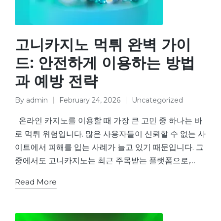
고니카지노 먹튀 완벽 가이
드: 안전하게 이용하는 방법
과 예방 전략
By
admin
February 24, 2026
Uncategorized
Posted
Posted
by
in
온라인 카지노를 이용할 때 가장 큰 고민 중 하나는 바
로 먹튀 위험입니다. 많은 사용자들이 신뢰할 수 없는 사
이트에서 피해를 입는 사례가 늘고 있기 때문입니다. 그
중에서도 고니카지노는 최근 주목받는 플랫폼으로,…
Read More