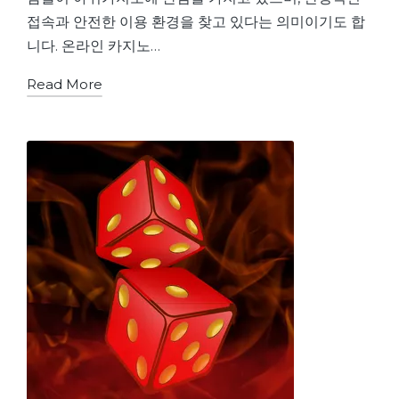
접속과 안전한 이용 환경을 찾고 있다는 의미이기도 합
니다. 온라인 카지노…
Read More