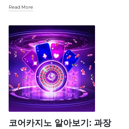
Read More
코어카지노 알아보기: 과장