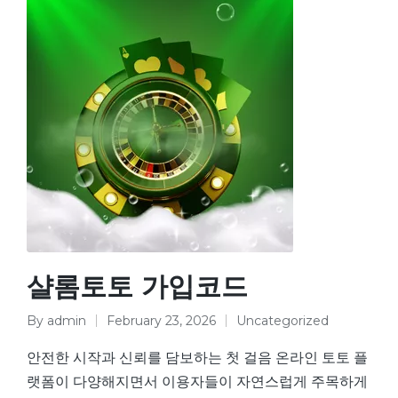
샬롬토토 가입코드
By
admin
February 23, 2026
Uncategorized
Posted
Posted
by
in
안전한 시작과 신뢰를 담보하는 첫 걸음 온라인 토토 플
랫폼이 다양해지면서 이용자들이 자연스럽게 주목하게