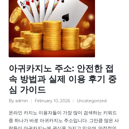
아귀카지노 주소: 안전한 접
속 방법과 실제 이용 후기 중
심 가이드
By
admin
February 10, 2026
Uncategorized
Posted
Posted
by
in
온라인 카지노 이용자들이 가장 많이 검색하는 키워드
중 하나가 바로 아귀카지노 주소입니다. 그만큼 많은 사
람들이 아귀카지노에 관심을 가지고 있으며, 안정적인