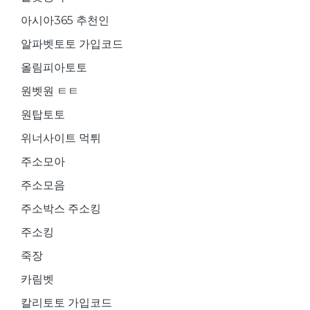
아시아365 추천인
알파벳토토 가입코드
올림피아토토
원벳원 ㅌㅌ
원탑토토
위너사이트 먹튀
주소모아
주소모음
주소박스 주소킹
주소킹
죽장
카림벳
칼리토토 가입코드