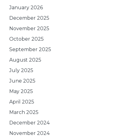
January 2026
December 2025
November 2025
October 2025
September 2025
August 2025
July 2025
June 2025
May 2025
April 2025
March 2025
December 2024
November 2024