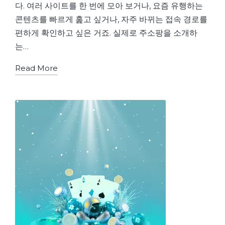
다. 여러 사이트를 한 번에 모아 보거나, 요즘 유행하는
콘텐츠를 빠르게 훑고 싶거나, 자주 바뀌는 접속 경로를
편하게 확인하고 싶은 거죠. 실제로 주소팡을 소개하
는…
Read More