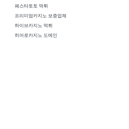
페스타토토 먹튀
프리미엄카지노 보증업체
하이브카지노 먹튀
히어로카지노 도메인