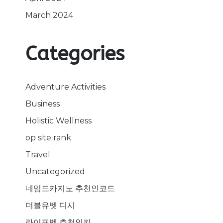
March 2024
Categories
Adventure Activities
Business
Holistic Wellness
op site rank
Travel
Uncategorized
네임드카지노 추천인코드
더블유벳 디시
라이프벳 추천인키