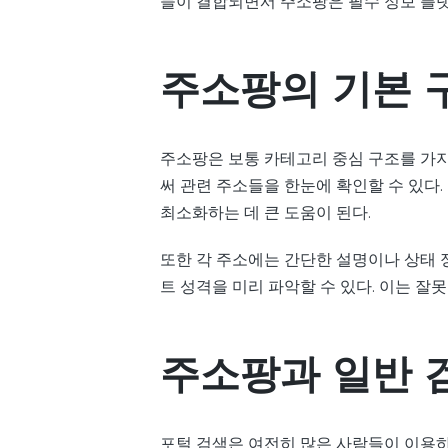
들이 결합되면서 주소팡은 필수 정보 플랫
주소팡의 기본 
주소팡은 보통 카테고리 중심 구조를 가지
써 관련 주소들을 한눈에 확인할 수 있다.
최소화하는 데 큰 도움이 된다.
또한 각 주소에는 간단한 설명이나 상태 
트 성격을 미리 파악할 수 있다. 이는 잘
주소팡과 일반 
포털 검색은 여전히 많은 사람들이 이용하