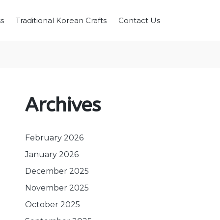
ss
Traditional Korean Crafts
Contact Us
Archives
February 2026
January 2026
December 2025
November 2025
October 2025