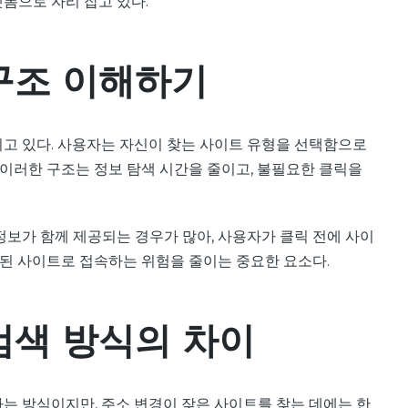
폼으로 자리 잡고 있다.
구조 이해하기
고 있다. 사용자는 자신이 찾는 사이트 유형을 선택함으로
 이러한 구조는 정보 탐색 시간을 줄이고, 불필요한 클릭을
정보가 함께 제공되는 경우가 많아, 사용자가 클릭 전에 사이
못된 사이트로 접속하는 위험을 줄이는 중요한 요소다.
검색 방식의 차이
는 방식이지만, 주소 변경이 잦은 사이트를 찾는 데에는 한