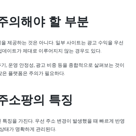
 주의해야 할 부분
을 제공하는 것은 아니다. 일부 사이트는 광고 수익을 우선
업데이트가 제대로 이루어지지 않는 경우도 있다.
기, 운영 안정성, 광고 비중 등을 종합적으로 살펴보는 것이
잦은 플랫폼은 주의가 필요하다.
 주소팡의 특징
 특징을 가진다. 우선 주소 변경이 발생했을 때 빠르게 반영
 상태가 명확하게 관리된다.