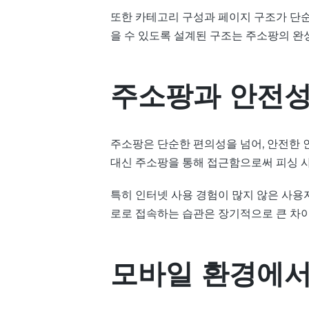
또한 카테고리 구성과 페이지 구조가 단
을 수 있도록 설계된 구조는 주소팡의 완
주소팡과 안전성
주소팡은 단순한 편의성을 넘어, 안전한 
대신 주소팡을 통해 접근함으로써 피싱 사
특히 인터넷 사용 경험이 많지 않은 사용자
로로 접속하는 습관은 장기적으로 큰 차
모바일 환경에서