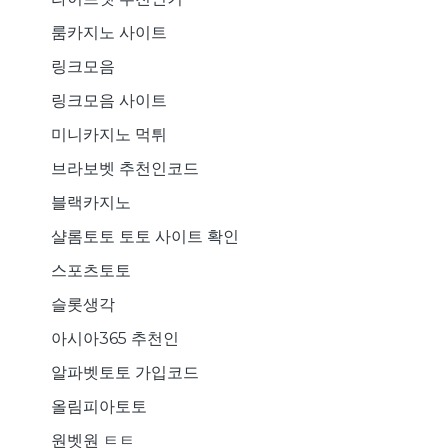
룸카지노 사이트
링크모음
링크모음 사이트
미니카지노 먹튀
브라보벳 추천인코드
블랙카지노
샬롬토토 토토 사이트 확인
스포츠토토
슬롯생각
아시아365 추천인
알파벳토토 가입코드
올림피아토토
원벳원 ㅌㅌ