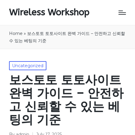
Wireless Workshop
Home
»
보스토토 토토사이트 완벽 가이드 – 안전하고 신뢰할
수 있는 베팅의 기준
Posted
Uncategorized
in
보스토토 토토사이트
완벽 가이드 – 안전하
고 신뢰할 수 있는 베
팅의 기준
By
admin
July 17, 2025