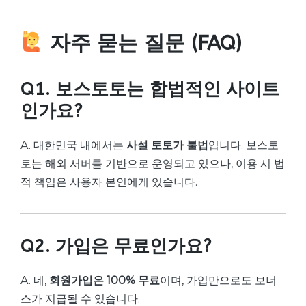
자주 묻는 질문 (FAQ)
Q1. 보스토토는 합법적인 사이트
인가요?
A. 대한민국 내에서는
사설 토토가 불법
입니다. 보스토
토는 해외 서버를 기반으로 운영되고 있으나, 이용 시 법
적 책임은 사용자 본인에게 있습니다.
Q2. 가입은 무료인가요?
A. 네,
회원가입은 100% 무료
이며, 가입만으로도 보너
스가 지급될 수 있습니다.