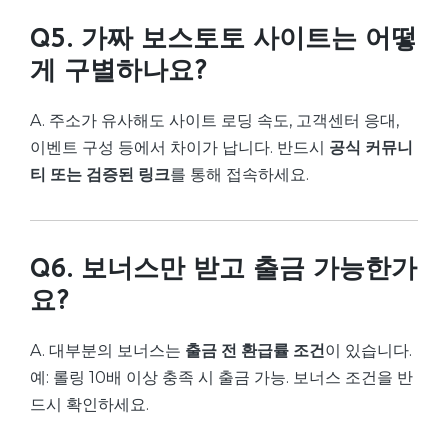
Q5. 가짜 보스토토 사이트는 어떻
게 구별하나요?
A. 주소가 유사해도 사이트 로딩 속도, 고객센터 응대,
이벤트 구성 등에서 차이가 납니다. 반드시
공식 커뮤니
티 또는 검증된 링크
를 통해 접속하세요.
Q6. 보너스만 받고 출금 가능한가
요?
A. 대부분의 보너스는
출금 전 환급률 조건
이 있습니다.
예: 롤링 10배 이상 충족 시 출금 가능. 보너스 조건을 반
드시 확인하세요.