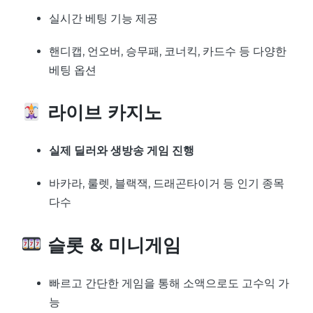
실시간 베팅 기능 제공
핸디캡, 언오버, 승무패, 코너킥, 카드수 등 다양한
베팅 옵션
라이브 카지노
실제 딜러와 생방송 게임 진행
바카라, 룰렛, 블랙잭, 드래곤타이거 등 인기 종목
다수
슬롯 & 미니게임
빠르고 간단한 게임을 통해 소액으로도 고수익 가
능