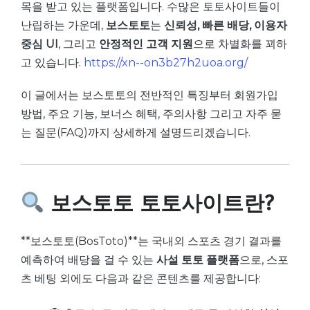
목을 받고 있는 플랫폼입니다. 수많은 토토사이트들이
난립하는 가운데,
보스토토
는
신뢰성, 빠른 배당, 이용자
중심 UI
, 그리고
안정적인 고객 지원
으로 차별화를 꾀하
고 있습니다.
https://xn--on3b27h2uoa.org/
이 글에서는 보스토토의 전반적인 특징부터 회원가입
방법, 주요 기능, 보너스 혜택, 주의사항 그리고 자주 묻
는 질문(FAQ)까지 상세하게 설명드리겠습니다.
보스토토 토토사이트란?
**보스토토(BosToto)**는 국내외 스포츠 경기 결과를
예측하여 배당을 걸 수 있는
사설 토토 플랫폼
으로, 스포
츠 베팅 외에도 다음과 같은 콘텐츠를 제공합니다: