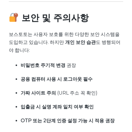
보안 및 주의사항
보스토토는 사용자 보호를 위한 다양한 보안 시스템을
도입하고 있습니다. 하지만
개인 보안 습관
도 병행되어
야 합니다:
비밀번호 주기적 변경
권장
공용 컴퓨터 사용 시 로그아웃 필수
가짜 사이트 주의
(URL 주소 꼭 확인)
입출금 시 실명 계좌 일치 여부 확인
OTP 또는 2단계 인증 설정 가능 시 적용 권장