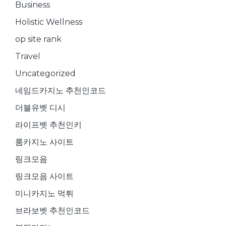
Business
Holistic Wellness
op site rank
Travel
Uncategorized
네임드카지노 추천인코드
더블유벳 디시
라이프벳 추천인키
룸카지노 사이트
링크모음
링크모음 사이트
미니카지노 먹튀
브라보벳 추천인코드