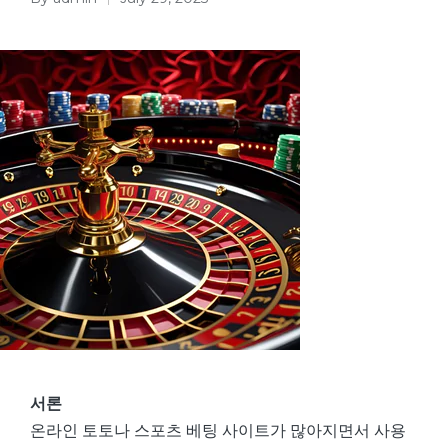
Posted
by
서론
온라인 토토나 스포츠 베팅 사이트가 많아지면서 사용