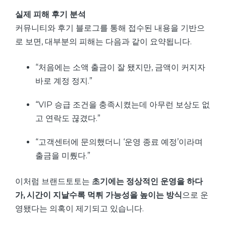
실제 피해 후기 분석
커뮤니티와 후기 블로그를 통해 접수된 내용을 기반으
로 보면, 대부분의 피해는 다음과 같이 요약됩니다.
“처음에는 소액 출금이 잘 됐지만, 금액이 커지자
바로 계정 정지.”
“VIP 승급 조건을 충족시켰는데 아무런 보상도 없
고 연락도 끊겼다.”
“고객센터에 문의했더니 ‘운영 종료 예정’이라며
출금을 미뤘다.”
이처럼 브랜드토토는
초기에는 정상적인 운영을 하다
가, 시간이 지날수록 먹튀 가능성을 높이는 방식
으로 운
영됐다는 의혹이 제기되고 있습니다.