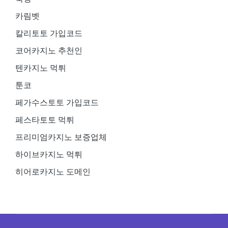
카림벳
칼리토토 가입코드
코어카지노 추천인
텐카지노 먹튀
툰코
페가수스토토 가입코드
페스타토토 먹튀
프리미엄카지노 보증업체
하이브카지노 먹튀
히어로카지노 도메인