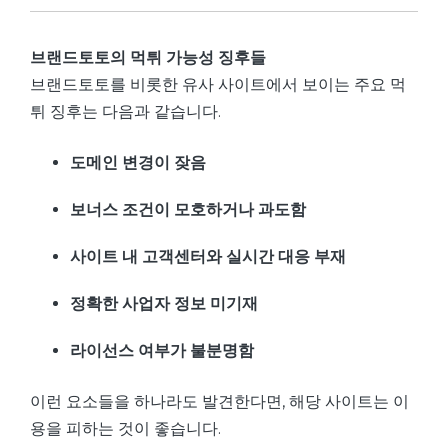
브랜드토토의 먹튀 가능성 징후들
브랜드토토를 비롯한 유사 사이트에서 보이는 주요 먹
튀 징후는 다음과 같습니다.
도메인 변경이 잦음
보너스 조건이 모호하거나 과도함
사이트 내 고객센터와 실시간 대응 부재
정확한 사업자 정보 미기재
라이선스 여부가 불분명함
이런 요소들을 하나라도 발견한다면, 해당 사이트는 이
용을 피하는 것이 좋습니다.