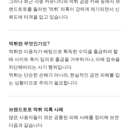
그러나 최근 각종 커뮤니티와 먹튀 검증 카페 등에서 브
랜드토토를 둘러싼 ‘먹튀’ 의혹이 강하게 제기되면서 신
뢰도에 타격을 입고 있습니다.
먹튀란 무엇인가요?
먹튀란 이용자가 베팅으로 획득한 수익을 출금하려 할
때 사이트 측이 임의로 출금을 거부하거나, 아예 접속을
차단해버리는 사기 행위입니다.
먹튀는 단순한 손해가 아니라, 현실적인 금전 피해를 입
는 상황이므로 주의가 필요합니다.
브랜드토토 먹튀 의혹 사례
많은 사용자들이 겪은 공통된 피해 사례를 정리해 보면
다음과 같습니다.