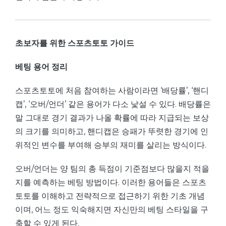
초보자를 위한 스포츠토토 가이드
베팅 용어 정리
스포츠토토에 처음 참여하는 사람이라면 ‘배당률’, ‘핸디
캡’, ‘오버/언더’ 같은 용어가 다소 낯설 수 있다. 배당률은
말 그대로 경기 결과가 나올 확률에 따라 지급되는 보상
의 크기를 의미하고, 핸디캡은 승패가 뚜렷한 경기에 인
위적인 변수를 부여해 승부의 재미를 살리는 방식이다.
오버/언더는 양 팀의 총 득점이 기준점보다 많을지 적을
지를 예측하는 베팅 방법이다. 이러한 용어들은 스포츠
토토를 이해하고 전략적으로 접근하기 위한 기초 개념
이며, 어느 정도 익숙해지면 자신만의 베팅 스타일을 구
축할 수 있게 된다.