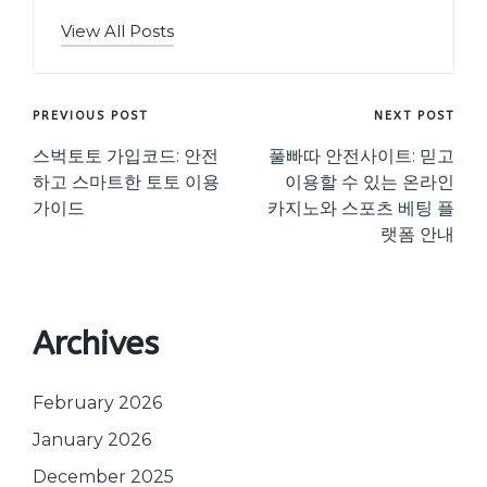
View All Posts
Post
PREVIOUS POST
NEXT POST
navigation
스벅토토 가입코드: 안전
풀빠따 안전사이트: 믿고
하고 스마트한 토토 이용
이용할 수 있는 온라인
가이드
카지노와 스포츠 베팅 플
랫폼 안내
Archives
February 2026
January 2026
December 2025