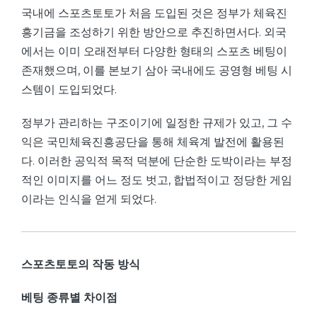
국내에 스포츠토토가 처음 도입된 것은 정부가 체육진
흥기금을 조성하기 위한 방안으로 추진하면서다. 외국
에서는 이미 오래전부터 다양한 형태의 스포츠 베팅이
존재했으며, 이를 본보기 삼아 국내에도 공영형 베팅 시
스템이 도입되었다.
정부가 관리하는 구조이기에 일정한 규제가 있고, 그 수
익은 국민체육진흥공단을 통해 체육계 발전에 활용된
다. 이러한 공익적 목적 덕분에 단순한 도박이라는 부정
적인 이미지를 어느 정도 벗고, 합법적이고 정당한 게임
이라는 인식을 얻게 되었다.
스포츠토토의 작동 방식
베팅 종류별 차이점