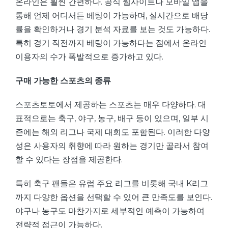
온라인은 훨씬 간편하다. 공식 웹사이트나 모바일 앱을
통해 언제 어디서든 베팅이 가능하며, 실시간으로 배당
률을 확인하거나 경기 분석 자료를 보는 것도 가능하다.
특히 경기 직전까지 베팅이 가능하다는 점에서 온라인
이용자의 수가 폭발적으로 증가하고 있다.
구매 가능한 스포츠의 종류
스포츠토토에서 제공하는 스포츠는 매우 다양하다. 대
표적으로는 축구, 야구, 농구, 배구 등이 있으며, 일부 시
즌에는 해외 리그나 국제 대회도 포함된다. 이러한 다양
성은 사용자의 취향에 따라 원하는 경기만 골라서 참여
할 수 있다는 장점을 제공한다.
특히 축구 팬들은 유럽 주요 리그를 비롯해 국내 K리그
까지 다양한 옵션을 선택할 수 있어 큰 만족도를 보인다.
야구나 농구도 마찬가지로 세부적인 예측이 가능하여
전략적 접근이 가능하다.