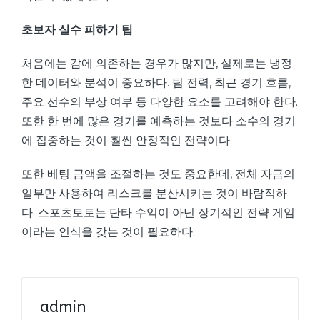
초보자 실수 피하기 팁
처음에는 감에 의존하는 경우가 많지만, 실제로는 냉정
한 데이터와 분석이 중요하다. 팀 전력, 최근 경기 흐름,
주요 선수의 부상 여부 등 다양한 요소를 고려해야 한다.
또한 한 번에 많은 경기를 예측하는 것보다 소수의 경기
에 집중하는 것이 훨씬 안정적인 전략이다.
또한 베팅 금액을 조절하는 것도 중요한데, 전체 자금의
일부만 사용하여 리스크를 분산시키는 것이 바람직하
다. 스포츠토토는 단타 수익이 아닌 장기적인 전략 게임
이라는 인식을 갖는 것이 필요하다.
admin