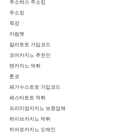
주소박스 주소킹
주소킹
죽장
카림벳
칼리토토 가입코드
코어카지노 추천인
텐카지노 먹튀
툰코
페가수스토토 가입코드
페스타토토 먹튀
프리미엄카지노 보증업체
하이브카지노 먹튀
히어로카지노 도메인