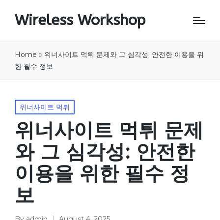
Wireless Workshop
Home
»
위너사이트 먹튀 문제와 그 심각성: 안전한 이용을 위
한 필수 정보
Posted
위너사이트 먹튀
in
위너사이트 먹튀 문제
와 그 심각성: 안전한
이용을 위한 필수 정
보
By
admin
August 4, 2025