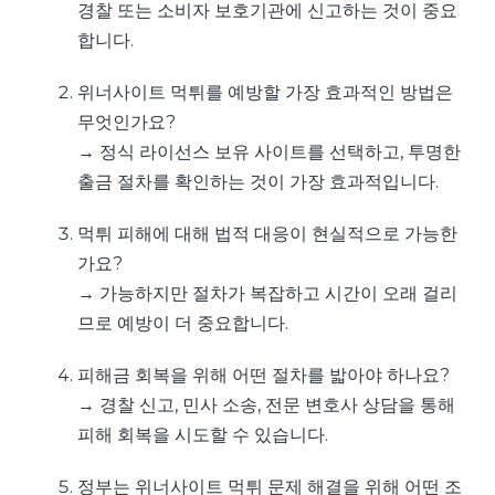
경찰 또는 소비자 보호기관에 신고하는 것이 중요
합니다.
위너사이트 먹튀를 예방할 가장 효과적인 방법은
무엇인가요?
→ 정식 라이선스 보유 사이트를 선택하고, 투명한
출금 절차를 확인하는 것이 가장 효과적입니다.
먹튀 피해에 대해 법적 대응이 현실적으로 가능한
가요?
→ 가능하지만 절차가 복잡하고 시간이 오래 걸리
므로 예방이 더 중요합니다.
피해금 회복을 위해 어떤 절차를 밟아야 하나요?
→ 경찰 신고, 민사 소송, 전문 변호사 상담을 통해
피해 회복을 시도할 수 있습니다.
정부는 위너사이트 먹튀 문제 해결을 위해 어떤 조