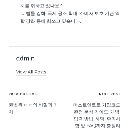
치를 취하고 있나요?
→ 법률 강화, 국제 공조 확대, 소비자 보호 기관 역
할 강화 등에 힘쓰고 있습니다.
admin
View All Posts
Post
PREVIOUS POST
NEXT POST
navigation
원벳원 ㅌㅌ의 비밀과 가
머스트잇토토 가입코드
치
완전 분석 가이드: 개념,
입력 방법, 혜택, 주의사
항 및 FAQ까지 총정리