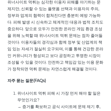
위너사이트 먹튀는 심각한 이용자 피해를 야기하는 문
제지만, 신뢰할 수 있는 플랫폼 선택과 이용자의 주의,
정부와 업계의 협력이 합쳐진다면 충분히 예방 가능하
다. 피해 발생 시 신속하고 체계적인 대응과 법적 조치도
중요하다. 앞으로 모두가 안전한 온라인 게임 환경 조성
을 위해 노력할 때 위너사이트 먹튀 문제는 점차 줄어들
것이다. 이용자들의 경각심과 함께 정부 및 산업계의 책
임 있는 자세가 절실히 요구되며, 이를 통해 건강한 온라
인 커뮤니티가 형성되고 보다 공정하고 투명한 시장이
조성될 수 있을 것이다. 안전하고 책임감 있는 이용 문화
가 정착되면 먹튀 문제는 자연스럽게 해결될 것이다.
자주 묻는 질문(FAQs)
위너사이트 먹튀 피해 시 가장 먼저 해야 할 일은
무엇인가요?
→ 증거를 확보하고 공식 사이트에 문제 제기 후,