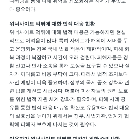
니터링을 통해 피해 위험을 최소화하는 자세가 무엇보
다 중요하다.
위너사이트 먹튀에 대한 법적 대응 현황
위너사이트 먹튀에 대해 법적 대응은 가능하지만 현실
적으로 어려움이 많다. 특히 사이트가 해외에 서버를 두
고 운영되는 경우 국내 법률 적용이 제한적이며, 피해 회
복 과정이 복잡하고 시간이 오래 걸린다. 피해자들은 경
찰 신고나 민사 소송을 통해 보상을 요구할 수 있으나 절
차가 까다롭고 비용 부담이 크다. 따라서 법적 조치보다
사전 예방이 더욱 중요하며, 정부의 국제 공조 강화와 관
련 법률 개선도 시급하다. 더불어 피해자들의 권리 보호
를 위한 법적 지원 체계 강화가 필요하며, 피해 사례 공
유를 통한 법적 대응 매뉴얼 확산도 유용하다. 법적 대응
의 실효성을 높이기 위해서는 정부, 사법기관, 업계가 협
력해 피해자 보호에 나서는 것이 필수다.
이용자가 위너사이트 먹튀를 피하기 위한 주의사항