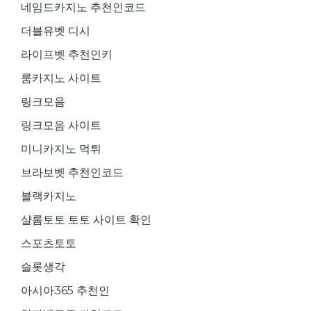
네임드카지노 추천인코드
더블유벳 디시
라이프벳 추천인키
룸카지노 사이트
링크모음
링크모음 사이트
미니카지노 먹튀
브라보벳 추천인코드
블랙카지노
샬롬토토 토토 사이트 확인
스포츠토토
슬롯생각
아시아365 추천인