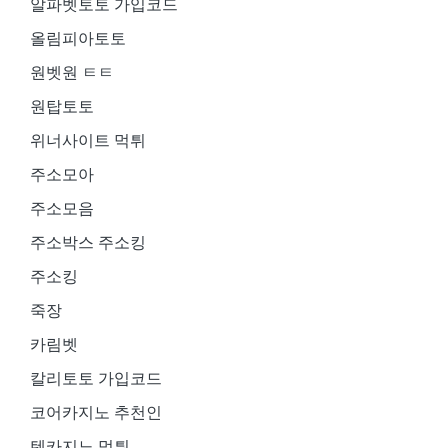
알파벳토토 가입코드
올림피아토토
원벳원 ㅌㅌ
원탑토토
위너사이트 먹튀
주소모아
주소모음
주소박스 주소킹
주소킹
죽장
카림벳
칼리토토 가입코드
코어카지노 추천인
텐카지노 먹튀