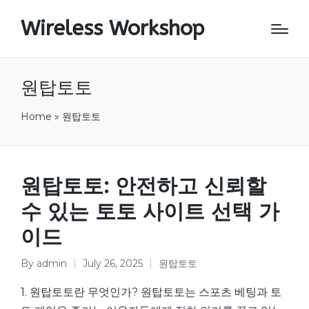
Wireless Workshop
원탑토토
Home
»
원탑토토
원탑토토: 안전하고 신뢰할
수 있는 토토 사이트 선택 가
이드
By
admin
July 26, 2025
원탑토토
Posted
Posted
by
in
1. 원탑토토란 무엇인가? 원탑토토는 스포츠 베팅과 토