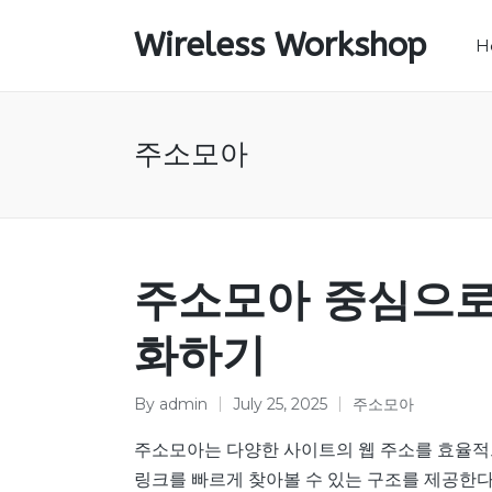
Wireless Workshop
H
주소모아
주소모아 중심으로
화하기
By
admin
July 25, 2025
주소모아
Posted
Posted
by
in
주소모아는 다양한 사이트의 웹 주소를 효율적
링크를 빠르게 찾아볼 수 있는 구조를 제공한다