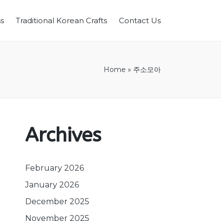
ss
Traditional Korean Crafts
Contact Us
Home
»
주소모아
Archives
February 2026
January 2026
December 2025
November 2025