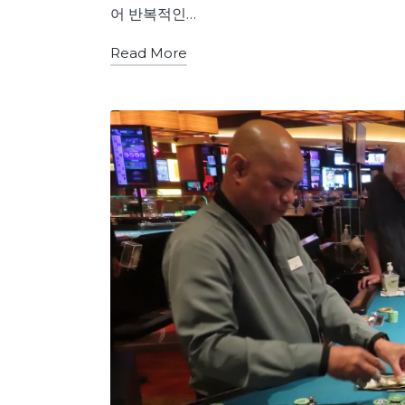
어 반복적인…
Read More