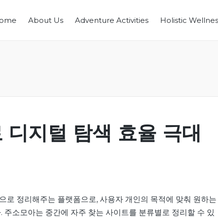
ome
About Us
Adventure Activities
Holistic Wellne
 디지털 탐색 효율 극대
으로 정리해주는 플랫폼으로, 사용자 개인의 목적에 맞춰 원하는
. 주소모아는 중간에 자주 찾는 사이트를 분류별로 정리할 수 있