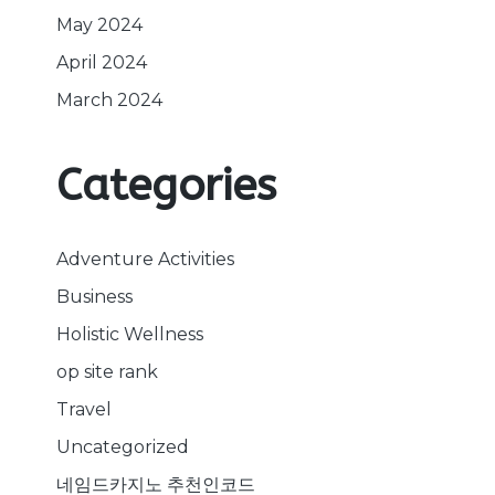
May 2024
April 2024
March 2024
Categories
Adventure Activities
Business
Holistic Wellness
op site rank
Travel
Uncategorized
네임드카지노 추천인코드