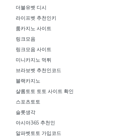
더블유벳 디시
라이프벳 추천인키
룸카지노 사이트
링크모음
링크모음 사이트
미니카지노 먹튀
브라보벳 추천인코드
블랙카지노
샬롬토토 토토 사이트 확인
스포츠토토
슬롯생각
아시아365 추천인
알파벳토토 가입코드