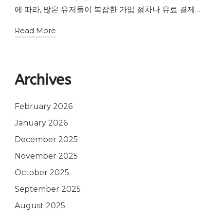
에 따라, 많은 유저들이 복잡한 가입 절차나 유료 결제…
Read More
Archives
February 2026
January 2026
December 2025
November 2025
October 2025
September 2025
August 2025