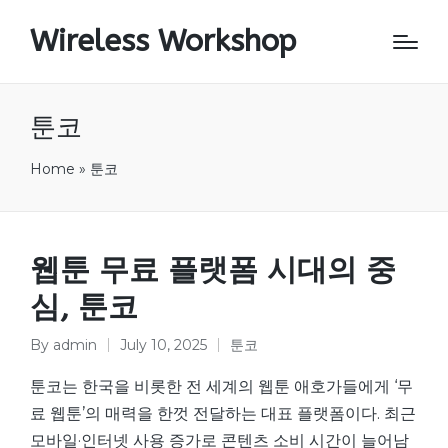
Wireless Workshop
툰코
Home
»
툰코
웹툰 무료 플랫폼 시대의 중
심, 툰코
By
admin
July 10, 2025
툰코
Posted
Posted
by
in
툰코는 한국을 비롯한 전 세계의 웹툰 애호가들에게 ‘무
료 웹툰’의 매력을 한껏 전달하는 대표 플랫폼이다. 최근
모바일·인터넷 사용 증가로 콘텐츠 소비 시간이 늘어남