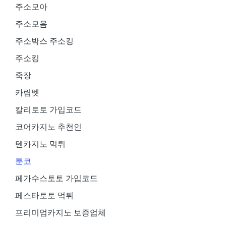
주소모아
주소모음
주소박스 주소킹
주소킹
죽장
카림벳
칼리토토 가입코드
코어카지노 추천인
텐카지노 먹튀
툰코
페가수스토토 가입코드
페스타토토 먹튀
프리미엄카지노 보증업체