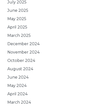
July 2025
June 2025
May 2025
April 2025
March 2025
December 2024
November 2024
October 2024
August 2024
June 2024
May 2024
April 2024
March 2024