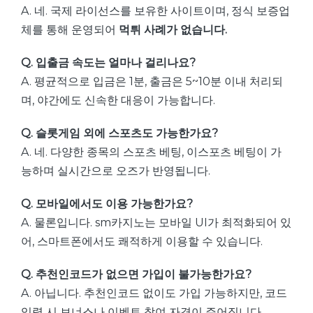
A. 네. 국제 라이선스를 보유한 사이트이며, 정식 보증업
체를 통해 운영되어
먹튀 사례가 없습니다.
Q. 입출금 속도는 얼마나 걸리나요?
A. 평균적으로 입금은 1분, 출금은 5~10분 이내 처리되
며, 야간에도 신속한 대응이 가능합니다.
Q. 슬롯게임 외에 스포츠도 가능한가요?
A. 네. 다양한 종목의 스포츠 베팅, 이스포츠 베팅이 가
능하며 실시간으로 오즈가 반영됩니다.
Q. 모바일에서도 이용 가능한가요?
A. 물론입니다. sm카지노는 모바일 UI가 최적화되어 있
어, 스마트폰에서도 쾌적하게 이용할 수 있습니다.
Q. 추천인코드가 없으면 가입이 불가능한가요?
A. 아닙니다. 추천인코드 없이도 가입 가능하지만, 코드
입력 시 보너스나 이벤트 참여 자격이 주어집니다.