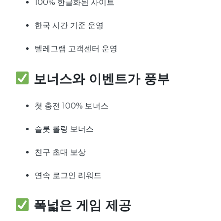
100% 한글화된 사이트
한국 시간 기준 운영
텔레그램 고객센터 운영
보너스와 이벤트가 풍부
첫 충전 100% 보너스
슬롯 롤링 보너스
친구 초대 보상
연속 로그인 리워드
폭넓은 게임 제공