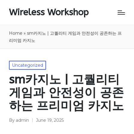
Wireless Workshop
Home
»
sm카지노 | 고퀄리티 게임과 안전성이 공존하는 프
리미엄 카지노
Posted
Uncategorized
in
sm카지노 | 고퀄리티
게임과 안전성이 공존
하는 프리미엄 카지노
By
admin
June 19, 2025
Posted
by